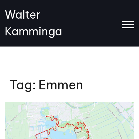
Spring
Walter
naar
de
SCH
Kamminga
inhoud
Tag:
Emmen