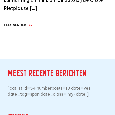
uur richting Emmen, om de auto bij de Grote
Rietplas te […]
LEES VERDER
>>
Meest recente berichten
[catlist id=54 numberposts=10 date=yes
date_tag=span date_class="my-date"]